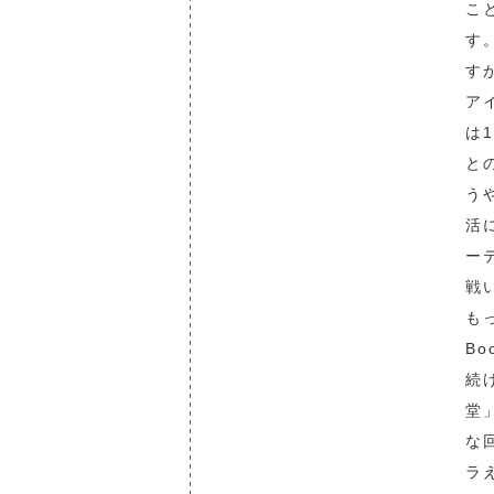
こ
す
す
ア
は
と
う
活
ー
戦
も
B
続
堂
な
ラ