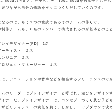
ca Bocaの考え方。だからこそ、Toca Bocaを触る子どもたち
、遊びながら自分の物語を次々につくりだしていくのです。
になるのは、もう１つの秘訣であるそのチームの作り方。
の制作チームも、６名のメンバーで構成されるのが基本とのこ
プレイデザイナー(PD) 1名
アーティスト ２名
エンジニア ２名
プロジェクトマネージャー １名
こに、アニメーションや音声などを担当するフリーランスの方
。
ームのリーダーはプレイデザイナーと呼ばれ、遊びをデザイン
ザイナーだ。プレイデザイナーは、コンセプトづくり及び子ど
ーザビリティテストの責任を負う。しかし、トップダウンで決