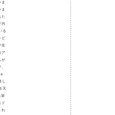
いま
いま
れた
平均
いる
をど
が生
のア
ムが
が、
a
発し
任天
光栄
はド
まれ