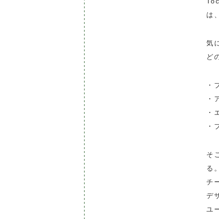
To
は
気
ど
・
・
・
・
そ
る
チ
デ
ユ