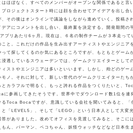
とはほぼなく、すべてのメンバーがオープンな関係であると言
。プロジェクトスタート時には顔を合わせてアイデアを出し合
が、その後はオンラインで議論をしながら進めていく。投稿さ
イデアにコメントを出し合い、最終案を決定する。開発期間の
1アプリあたり6ヶ月。現在は、６名の制作チームが３本走って
のこと。これだけの作品を生み出すアーティストやエンジニア
やって探してくるのか気にあるところですが、もともとゲーム
に浸透しているスウェーデンでは、ゲームクリエイターとして
ティストやエンジニアは多いといいます。しかし、殆どのゲー
いモノ。それに対して、新しい世代のゲームクリエイターたち
っとカラフルで明るく、もっと誇れる作品をつくりたいと、Toc
ocaに参画してきたそうです。世界中でダウンロード数1位を連
けるToca Bocaですが、意識している会社を聞いてみると、「
」と「LEVEL5」、そして「LEGO」という日本人として大変
回答がありました。改めてオフィスを見渡してみると、そこに
えもん、パーマン、ペコちゃん、妖怪ウォッチなどなど日本生