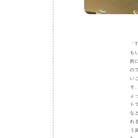
「
も
的
の
い
そ
ょ
ト
な
れ
う