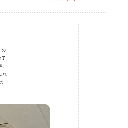
りの
の子
事。
これ
の