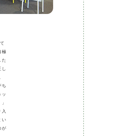
して
積極
した
正し
こ
がち
ネッ
！」
り入
とい
のが