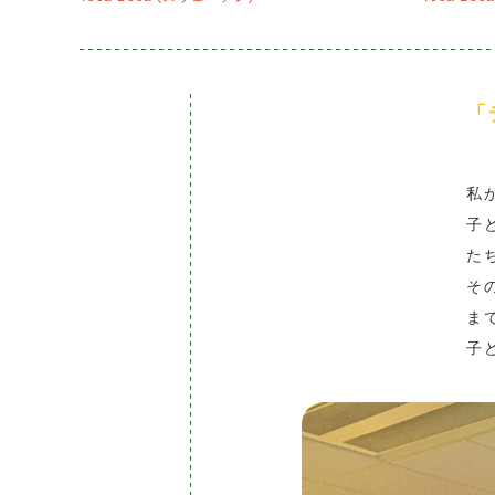
「
私
子
た
そ
ま
子