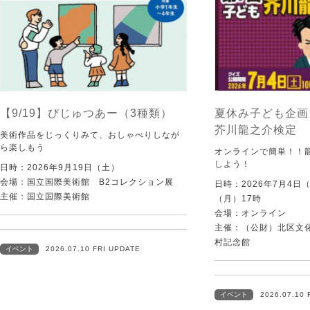
【9/19】びじゅつあー（3種類）
夏休み子ども企画
芥川龍之介検定
美術作品をじっくりみて、おしゃべりしなが
ら楽しもう
オンラインで簡単！！
しよう！
日時：2026年9月19日（土）
会場：国立国際美術館 B2コレクション展
日時：2026年7月4日
主催：国立国際美術館
（月）17時
会場：オンライン
主催：（公財）北区文
村記念館
イベント
2026.07.10 FRI UPDATE
イベント
2026.07.10 