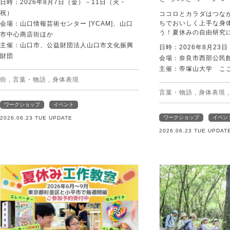
日時：2026年8月7日（金）－11日（火・
祝）
ココロとカラダはつな
ちでおいしく上手な身
会場：山口情報芸術センター [YCAM]、山口
う！夏休みの自由研究
市中心商店街ほか
主催：山口市、公益財団法人山口市文化振興
日時：2026年8月23
財団
会場：奈良市西部公民館 
主催：帝塚山大学 こ
街
,
言葉・物語
,
身体表現
言葉・物語
,
身体表現
ワークショップ
イベント
ワークショップ
イベン
2026.06.23 TUE UPDATE
2026.06.23 TUE UPDAT