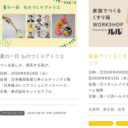
夏の一日 ものづくりアトリエ
家族でつくるくす
ップ
つくる楽しさ、発見する喜び。
日時：①2026年8月
日時：2026年8月18日（火）
②2026年8月13日（
会場：日本橋髙島屋三井ビルディング１階
会場：①イオンレイクタ
「日本橋ガレリアコミュニティスペース」
ーと福岡
主催：株式会社キットカラフル
主催：第一三共ヘルス
兵庫県
,
東京都
,
造形
ワークショップ
2026.08.07 FRI UPDATE
ワークショップ
イベン