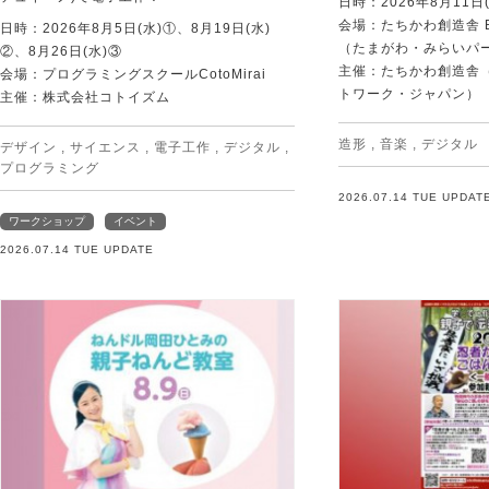
日時：2026年8月11日(
会場：たちかわ創造舎 
日時：2026年8月5日(水)①、8月19日(水)
（たまがわ・みらいパ
②、8月26日(水)③
主催：たちかわ創造舎（
会場：プログラミングスクールCotoMirai
トワーク・ジャパン）
主催：株式会社コトイズム
造形
,
音楽
,
デジタル
デザイン
,
サイエンス
,
電子工作
,
デジタル
,
プログラミング
2026.07.14 TUE UPDAT
ワークショップ
イベント
2026.07.14 TUE UPDATE