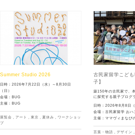
Summer Studio 2026
古民家留学こども
子】
日時：2026年7月22日（水）～8月30日
（日）
築150年の古民家で、
に探究する親子プログ
会場：BUG
主催：BUG
日時：2026年8月8日
会場：古民家留学 おハ
展覧会
,
アート
,
東京
,
夏休み
,
ワークショッ
主催：ママヴィまなび
プ
言葉・物語
,
デザイン