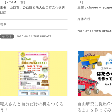
ー［YCAM］ 前）
ET）
主催：山口市、公益財団法人山口市文化振興
主催：choreo ∞ scap
財団
身体表現
映像
2026.07.29 WED UPDAT
イベント
2026.08.04 TUE UPDATE
職人さんと自分だけの机をつくろ
自由研究に提出O
う！
るま』を作ってみ