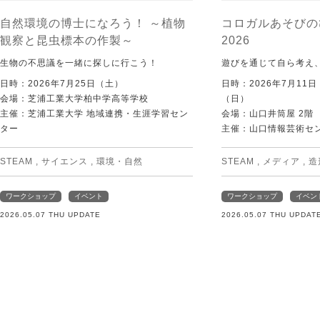
自然環境の博士になろう！ ～植物
コロガルあそびの
観察と昆虫標本の作製～
2026
生物の不思議を一緒に探しに行こう！
遊びを通じて自ら考え
日時：2026年7月25日（土）
日時：2026年7月11
会場：芝浦工業大学柏中学高等学校
（日）
主催：芝浦工業大学 地域連携・生涯学習セン
会場：山口井筒屋 2階
ター
主催：山口情報芸術センタ
STEAM
,
サイエンス
,
環境・自然
STEAM
,
メディア
,
造
ワークショップ
イベント
ワークショップ
イベン
2026.05.07 THU UPDATE
2026.05.07 THU UPDAT