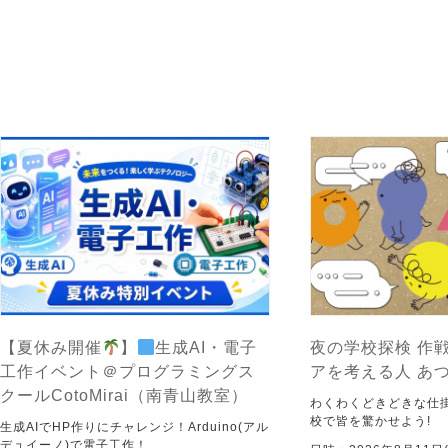
【夏休み開催
】
生成AI・電子
夜の学校探検 作戦
工作イベント＠プログラミングス
アを考える人 あ
クールCotoMirai（南青山教室）
わくわくどきどきな仕
校で皆を驚かせよう!
生成AIでHP作りにチャレンジ！Arduino(アル
デュイーノ)で電子工作！