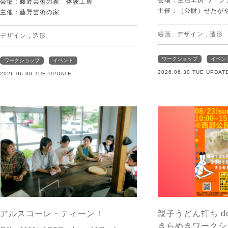
会場：生活工房 ワーク
会場：藤野芸術の家 体験工房
主催：（公財）せたが
主催：藤野芸術の家
絵画
,
デザイン
,
造形
デザイン
,
造形
ワークショップ
イベン
ワークショップ
イベント
2026.06.30 TUE UPDAT
2026.06.30 TUE UPDATE
アルスコーレ・ティーン！
親子うどん打ち d
きらめきワークシ