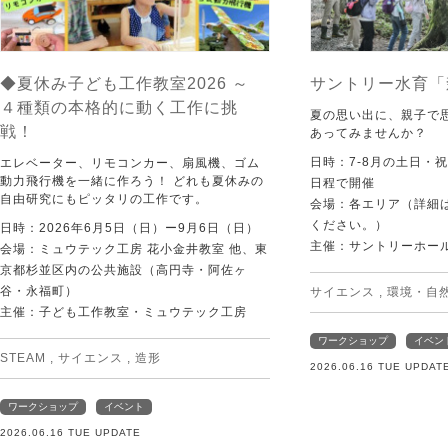
◆夏休み子ども工作教室2026 ～
サントリー水育「
４種類の本格的に動く工作に挑
夏の思い出に、親子で
戦！
あってみませんか？
日時：7-8月の土日・
エレベーター、リモコンカー、扇風機、ゴム
動力飛行機を一緒に作ろう！ どれも夏休みの
日程で開催
自由研究にもピッタリの工作です。
会場：各エリア（詳細は
ください。）
日時：2026年6月5日（日）ー9月6日（日）
主催：サントリーホー
会場：ミュウテック工房 花小金井教室 他、東
京都杉並区内の公共施設（高円寺・阿佐ヶ
谷・永福町）
サイエンス
,
環境・自
主催：子ども工作教室・ミュウテック工房
ワークショップ
イベン
STEAM
,
サイエンス
,
造形
2026.06.16 TUE UPDAT
ワークショップ
イベント
2026.06.16 TUE UPDATE