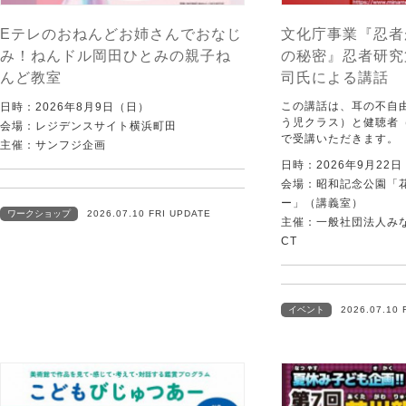
Eテレのおねんどお姉さんでおなじ
文化庁事業『忍者
み！ねんドル岡田ひとみの親子ね
の秘密』忍者研究
んど教室
司氏による講話
この講話は、耳の不自
日時：2026年8月9日（日）
う児クラス）と健聴者
会場：レジデンスサイト横浜町田
で受講いただきます。
主催：サンフジ企画
日時：2026年9月22
会場：昭和記念公園「
ー」（講義室）
ワークショップ
2026.07.10 FRI UPDATE
主催：一般社団法人みなむ
CT
イベント
2026.07.10 