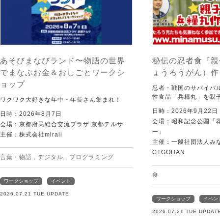
あそびまなびランド〜物語の世界
秘伝の忍者食『親
でまなぶお金＆おしごとワークシ
ょうろうがん）作
ョップ
忍者・戦国のサバイバ
性食品「兵糧丸」を親
ワクワク大好きな年中・年長さん集まれ！
日時：2026年9月22
日時：2026年8月7日
会場：昭和記念公園「
会場：京都府民総合交流プラザ 京都テルサ
ー」
主催：株式会社miraii
主催：一般社団法人みなむ
CTGOHAN
言葉・物語
,
デジタル
,
プログラミング
食
ワークショップ
イベント
2026.07.21 TUE UPDATE
ワークショップ
イベン
2026.07.21 TUE UPDAT