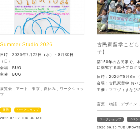
Summer Studio 2026
古民家留学こども
子】
日時：2026年7月22日（水）～8月30日
（日）
築150年の古民家で、
に探究する親子プログ
会場：BUG
主催：BUG
日時：2026年8月8日
会場：古民家留学 おハ
展覧会
,
アート
,
東京
,
夏休み
,
ワークショッ
主催：ママヴィまなび
プ
言葉・物語
,
デザイン
展示
ワークショップ
2026.07.02 THU UPDATE
ワークショップ
イベン
2026.06.30 TUE UPDAT