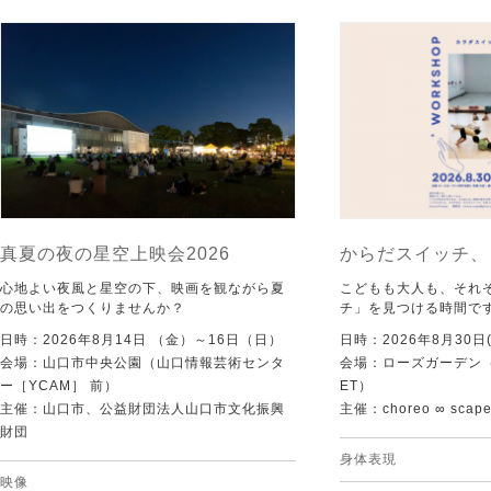
真夏の夜の星空上映会2026
からだスイッチ、
心地よい夜風と星空の下、映画を観ながら夏
こどもも大人も、それ
の思い出をつくりませんか？
チ」を見つける時間で
日時：2026年8月14日 （金）～16日（日）
日時：2026年8月30日(
会場：山口市中央公園（山口情報芸術センタ
会場：ローズガーデン（KI
ー［YCAM］ 前）
ET）
主催：山口市、公益財団法人山口市文化振興
主催：choreo ∞ scap
財団
身体表現
映像