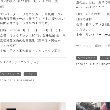
４種類の本格的に動く工作に挑
夏の思い出に、親子で
戦！
あってみませんか？
日時：7-8月の土日・
エレベーター、リモコンカー、扇風機、ゴム
動力飛行機を一緒に作ろう！ どれも夏休みの
日程で開催
自由研究にもピッタリの工作です。
会場：各エリア（詳細は
ください。）
日時：2026年6月5日（日）ー9月6日（日）
主催：サントリーホー
会場：ミュウテック工房 花小金井教室 他、東
京都杉並区内の公共施設（高円寺・阿佐ヶ
谷・永福町）
サイエンス
,
環境・自
主催：子ども工作教室・ミュウテック工房
ワークショップ
イベン
STEAM
,
サイエンス
,
造形
2026.06.16 TUE UPDAT
ワークショップ
イベント
2026.06.16 TUE UPDATE