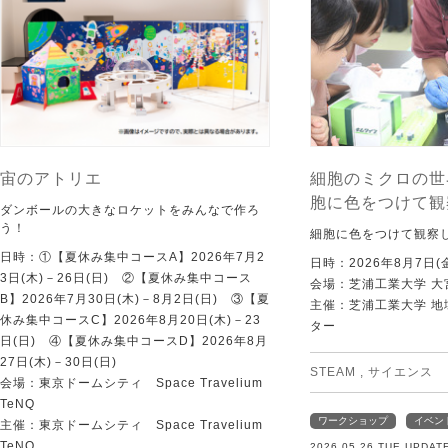
宙のアトリエ
細胞のミクロの世
胞に色をつけて観
ダンボールの大きなロケットをみんなで作ろ
う！
細胞に色をつけて観察
日時：①【夏休み集中コースA】2026年7月2
日時：2026年8月7日(
3日(木)－26日(日) ②【夏休み集中コース
会場：芝浦工業大学 大
B】2026年7月30日(木)－8月2日(日) ③【夏
主催：芝浦工業大学 
休み集中コースC】2026年8月20日(木)－23
ター
日(日) ④【夏休み集中コースD】2026年8月
27日(木)－30日(日)
STEAM
,
サイエンス
会場：東京ドームシティ Space Travelium
TeNQ
ワークショップ
イベン
主催：東京ドームシティ Space Travelium
TeNQ
2026.05.26 TUE UPDAT