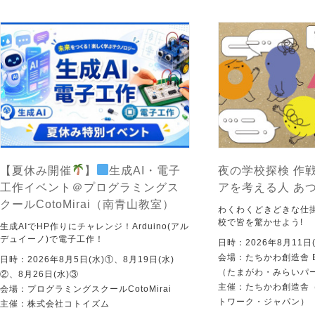
【夏休み開催
】
生成AI・電子
夜の学校探検 作戦
工作イベント＠プログラミングス
アを考える人 あ
クールCotoMirai（南青山教室）
わくわくどきどきな仕
校で皆を驚かせよう!
生成AIでHP作りにチャレンジ！Arduino(アル
デュイーノ)で電子工作！
日時：2026年8月11日(
会場：たちかわ創造舎 
日時：2026年8月5日(水)①、8月19日(水)
（たまがわ・みらいパ
②、8月26日(水)③
主催：たちかわ創造舎（
会場：プログラミングスクールCotoMirai
トワーク・ジャパン）
主催：株式会社コトイズム