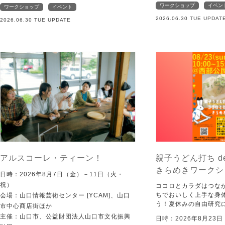
ワークショップ
イベン
ワークショップ
イベント
2026.06.30 TUE UPDAT
2026.06.30 TUE UPDATE
アルスコーレ・ティーン！
親子うどん打ち d
きらめきワークシ
日時：2026年8月7日（金）－11日（火・
祝）
ココロとカラダはつな
ちでおいしく上手な身
会場：山口情報芸術センター [YCAM]、山口
う！夏休みの自由研究
市中心商店街ほか
主催：山口市、公益財団法人山口市文化振興
日時：2026年8月23