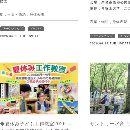
財団
会場：奈良市西部公民館 
主催：帝塚山大学 こ
街
,
言葉・物語
,
身体表現
言葉・物語
,
身体表現
ワークショップ
イベント
ワークショップ
イベン
2026.06.23 TUE UPDATE
2026.06.23 TUE UPDAT
◆夏休み子ども工作教室2026 ～
サントリー水育「