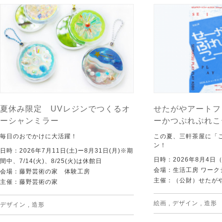
夏休み限定 UVレジンでつくるオ
せたがやアートフ
ーシャンミラー
ーかつぷれぷれこ
毎日のおでかけに大活躍！
この夏、三軒茶屋に「
ン！
日時：2026年7月11日(土)ー8月31日(月)※期
日時：2026年8月4日
間中、7/14(火)、8/25(火)は休館日
会場：生活工房 ワーク
会場：藤野芸術の家 体験工房
主催：（公財）せたが
主催：藤野芸術の家
絵画
,
デザイン
,
造形
デザイン
,
造形