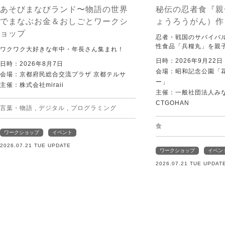
あそびまなびランド〜物語の世界
秘伝の忍者食『親
でまなぶお金＆おしごとワークシ
ょうろうがん）作
ョップ
忍者・戦国のサバイバ
性食品「兵糧丸」を親
ワクワク大好きな年中・年長さん集まれ！
日時：2026年9月22
日時：2026年8月7日
会場：昭和記念公園「
会場：京都府民総合交流プラザ 京都テルサ
ー」
主催：株式会社miraii
主催：一般社団法人みなむ
CTGOHAN
言葉・物語
,
デジタル
,
プログラミング
食
ワークショップ
イベント
2026.07.21 TUE UPDATE
ワークショップ
イベン
2026.07.21 TUE UPDAT