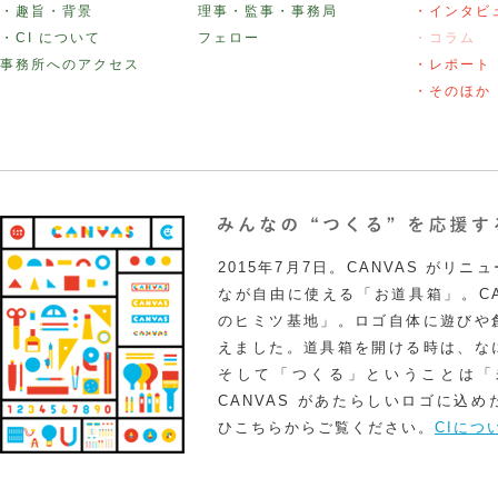
・趣旨・背景
理事・監事・事務局
・インタビ
・CI について
フェロー
・コラム
事務所へのアクセス
・レポート
・そのほか
2015年7月7日。CANVAS がリ
なが自由に使える「お道具箱」。CA
のヒミツ基地」。ロゴ自体に遊びや
えました。道具箱を開ける時は、な
そして「つくる」ということは「
CANVAS があたらしいロゴに込
ひこちらからご覧ください。
CIにつ