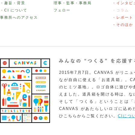
・趣旨・背景
理事・監事・事務局
・インタビ
・CI について
フェロー
・コラム
事務所へのアクセス
・レポート
・そのほか
2015年7月7日。CANVAS がリ
なが自由に使える「お道具箱」。CA
のヒミツ基地」。ロゴ自体に遊びや
えました。道具箱を開ける時は、な
そして「つくる」ということは「
CANVAS があたらしいロゴに込
ひこちらからご覧ください。
CIにつ