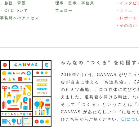
・趣旨・背景
理事・監事・事務局
・インタビ
・CI について
フェロー
・コラム
事務所へのアクセス
・レポート
・そのほか
2015年7月7日。CANVAS がリ
なが自由に使える「お道具箱」。CA
のヒミツ基地」。ロゴ自体に遊びや
えました。道具箱を開ける時は、な
そして「つくる」ということは「
CANVAS があたらしいロゴに込
ひこちらからご覧ください。
CIにつ