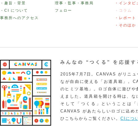
・趣旨・背景
理事・監事・事務局
・インタビ
・CI について
フェロー
・コラム
事務所へのアクセス
・レポート
・そのほか
2015年7月7日。CANVAS がリ
なが自由に使える「お道具箱」。CA
のヒミツ基地」。ロゴ自体に遊びや
えました。道具箱を開ける時は、な
そして「つくる」ということは「
CANVAS があたらしいロゴに込
ひこちらからご覧ください。
CIにつ