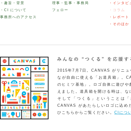
・趣旨・背景
理事・監事・事務局
・インタビ
・CI について
フェロー
・コラム
事務所へのアクセス
・レポート
・そのほか
2015年7月7日。CANVAS がリ
なが自由に使える「お道具箱」。CA
のヒミツ基地」。ロゴ自体に遊びや
えました。道具箱を開ける時は、な
そして「つくる」ということは「
CANVAS があたらしいロゴに込
ひこちらからご覧ください。
CIにつ