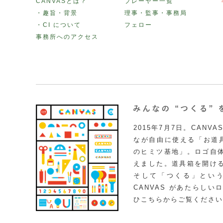
CANVASとは？
プレーヤー一覧
・趣旨・背景
理事・監事・事務局
・CI について
フェロー
事務所へのアクセス
2015年7月7日。CAN
なが自由に使える「お道具
のヒミツ基地」。ロゴ自
えました。道具箱を開け
そして「つくる」とい
CANVAS があたらし
ひこちらからご覧ください