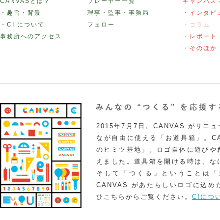
CANVASとは？
プレーヤー一覧
キャンバス
・趣旨・背景
理事・監事・事務局
・インタビ
・CI について
フェロー
・コラム
事務所へのアクセス
・レポート
・そのほか
2015年7月7日。CANVAS がリ
なが自由に使える「お道具箱」。CA
のヒミツ基地」。ロゴ自体に遊びや
えました。道具箱を開ける時は、な
そして「つくる」ということは「
CANVAS があたらしいロゴに込
ひこちらからご覧ください。
CIにつ