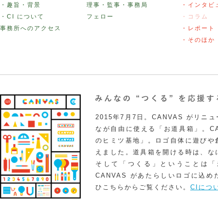
・趣旨・背景
理事・監事・事務局
・インタビ
・CI について
フェロー
・コラム
事務所へのアクセス
・レポート
・そのほか
2015年7月7日。CANVAS がリ
なが自由に使える「お道具箱」。CA
のヒミツ基地」。ロゴ自体に遊びや
えました。道具箱を開ける時は、な
そして「つくる」ということは「
CANVAS があたらしいロゴに込
ひこちらからご覧ください。
CIにつ