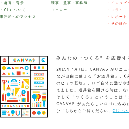
・趣旨・背景
理事・監事・事務局
・インタビ
・CI について
フェロー
・コラム
事務所へのアクセス
・レポート
・そのほか
2015年7月7日。CANVAS がリ
なが自由に使える「お道具箱」。CA
のヒミツ基地」。ロゴ自体に遊びや
えました。道具箱を開ける時は、な
そして「つくる」ということは「
CANVAS があたらしいロゴに込
ひこちらからご覧ください。
CIにつ