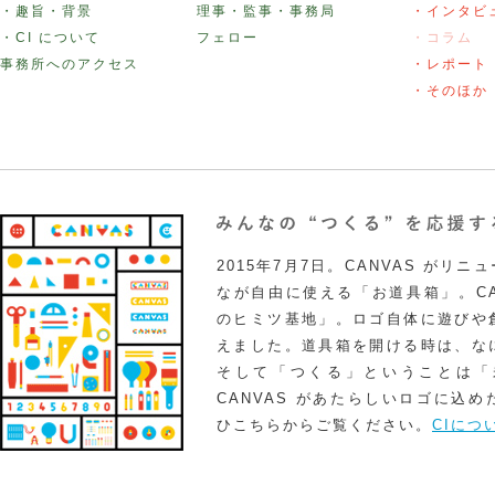
・趣旨・背景
理事・監事・事務局
・インタビ
・CI について
フェロー
・コラム
事務所へのアクセス
・レポート
・そのほか
2015年7月7日。CANVAS がリ
なが自由に使える「お道具箱」。CA
のヒミツ基地」。ロゴ自体に遊びや
えました。道具箱を開ける時は、な
そして「つくる」ということは「
CANVAS があたらしいロゴに込
ひこちらからご覧ください。
CIにつ