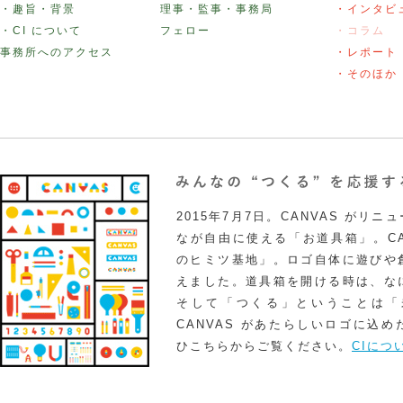
・趣旨・背景
理事・監事・事務局
・インタビ
・CI について
フェロー
・コラム
事務所へのアクセス
・レポート
・そのほか
2015年7月7日。CANVAS がリ
なが自由に使える「お道具箱」。CA
のヒミツ基地」。ロゴ自体に遊びや
えました。道具箱を開ける時は、な
そして「つくる」ということは「
CANVAS があたらしいロゴに込
ひこちらからご覧ください。
CIにつ