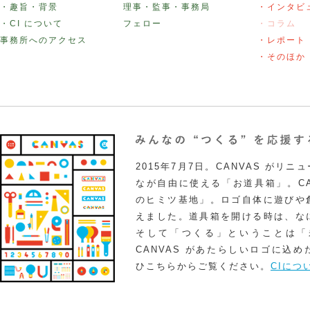
・趣旨・背景
理事・監事・事務局
・インタビ
・CI について
フェロー
・コラム
事務所へのアクセス
・レポート
・そのほか
2015年7月7日。CANVAS がリ
なが自由に使える「お道具箱」。CA
のヒミツ基地」。ロゴ自体に遊びや
えました。道具箱を開ける時は、な
そして「つくる」ということは「
CANVAS があたらしいロゴに込
ひこちらからご覧ください。
CIにつ