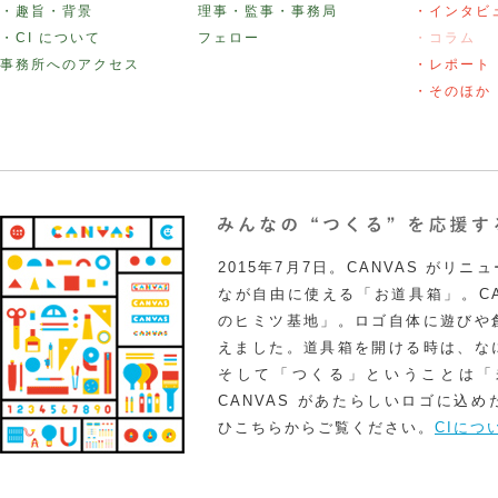
・趣旨・背景
理事・監事・事務局
・インタビ
・CI について
フェロー
・コラム
事務所へのアクセス
・レポート
・そのほか
2015年7月7日。CANVAS がリ
なが自由に使える「お道具箱」。CA
のヒミツ基地」。ロゴ自体に遊びや
えました。道具箱を開ける時は、な
そして「つくる」ということは「
CANVAS があたらしいロゴに込
ひこちらからご覧ください。
CIにつ