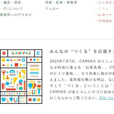
・趣旨・背景
理事・監事・事務局
・インタビ
・CI について
フェロー
・コラム
事務所へのアクセス
・レポート
・そのほか
2015年7月7日。CANVAS がリ
なが自由に使える「お道具箱」。CA
のヒミツ基地」。ロゴ自体に遊びや
えました。道具箱を開ける時は、な
そして「つくる」ということは「
CANVAS があたらしいロゴに込
ひこちらからご覧ください。
CIにつ