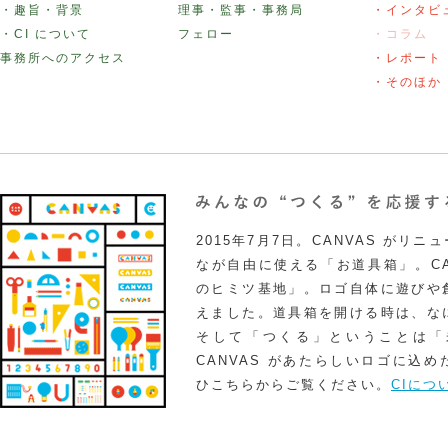
・趣旨・背景
理事・監事・事務局
・インタビ
・CI について
フェロー
・コラム
事務所へのアクセス
・レポート
・そのほか
2015年7月7日。CANVAS がリ
なが自由に使える「お道具箱」。CA
のヒミツ基地」。ロゴ自体に遊びや
えました。道具箱を開ける時は、な
そして「つくる」ということは「
CANVAS があたらしいロゴに込
ひこちらからご覧ください。
CIにつ