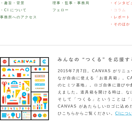
・趣旨・背景
理事・監事・事務局
・インタビ
・CI について
フェロー
・コラム
事務所へのアクセス
・レポート
・そのほか
2015年7月7日。CANVAS がリ
なが自由に使える「お道具箱」。CA
のヒミツ基地」。ロゴ自体に遊びや
えました。道具箱を開ける時は、な
そして「つくる」ということは「
CANVAS があたらしいロゴに込
ひこちらからご覧ください。
CIにつ