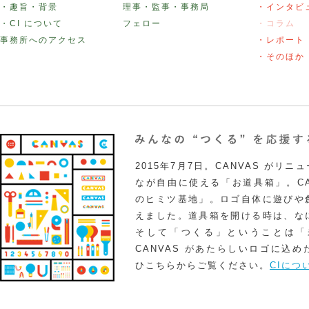
・趣旨・背景
理事・監事・事務局
・インタビ
・CI について
フェロー
・コラム
事務所へのアクセス
・レポート
・そのほか
2015年7月7日。CANVAS がリ
なが自由に使える「お道具箱」。CA
のヒミツ基地」。ロゴ自体に遊びや
えました。道具箱を開ける時は、な
そして「つくる」ということは「
CANVAS があたらしいロゴに込
ひこちらからご覧ください。
CIにつ