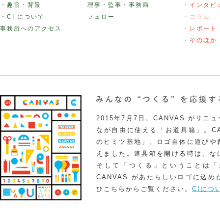
・趣旨・背景
理事・監事・事務局
・インタビ
・CI について
フェロー
・コラム
事務所へのアクセス
・レポート
・そのほか
2015年7月7日。CANVAS がリ
なが自由に使える「お道具箱」。CA
のヒミツ基地」。ロゴ自体に遊びや
えました。道具箱を開ける時は、な
そして「つくる」ということは「
CANVAS があたらしいロゴに込
ひこちらからご覧ください。
CIにつ