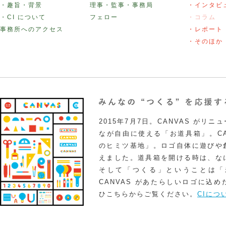
・趣旨・背景
理事・監事・事務局
・インタビ
・CI について
フェロー
・コラム
事務所へのアクセス
・レポート
・そのほか
2015年7月7日。CANVAS がリ
なが自由に使える「お道具箱」。CA
のヒミツ基地」。ロゴ自体に遊びや
えました。道具箱を開ける時は、な
そして「つくる」ということは「
CANVAS があたらしいロゴに込
ひこちらからご覧ください。
CIにつ