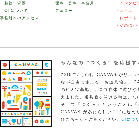
・趣旨・背景
理事・監事・事務局
・インタビ
・CI について
フェロー
・コラム
事務所へのアクセス
・レポート
・そのほか
2015年7月7日。CANVAS がリ
なが自由に使える「お道具箱」。CA
のヒミツ基地」。ロゴ自体に遊びや
えました。道具箱を開ける時は、な
そして「つくる」ということは「
CANVAS があたらしいロゴに込
ひこちらからご覧ください。
CIにつ