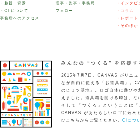
・趣旨・背景
理事・監事・事務局
・インタビ
・CI について
フェロー
・コラム
事務所へのアクセス
・レポート
・そのほか
2015年7月7日。CANVAS がリ
なが自由に使える「お道具箱」。CA
のヒミツ基地」。ロゴ自体に遊びや
えました。道具箱を開ける時は、な
そして「つくる」ということは「
CANVAS があたらしいロゴに込
ひこちらからご覧ください。
CIにつ