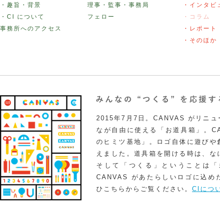
・趣旨・背景
理事・監事・事務局
・インタビ
・CI について
フェロー
・コラム
事務所へのアクセス
・レポート
・そのほか
2015年7月7日。CANVAS がリ
なが自由に使える「お道具箱」。CA
のヒミツ基地」。ロゴ自体に遊びや
えました。道具箱を開ける時は、な
そして「つくる」ということは「
CANVAS があたらしいロゴに込
ひこちらからご覧ください。
CIにつ