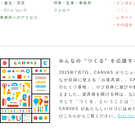
・趣旨・背景
理事・監事・事務局
・インタビ
・CI について
フェロー
・コラム
事務所へのアクセス
・レポート
・そのほか
2015年7月7日。CANVAS がリ
なが自由に使える「お道具箱」。CA
のヒミツ基地」。ロゴ自体に遊びや
えました。道具箱を開ける時は、な
そして「つくる」ということは「
CANVAS があたらしいロゴに込
ひこちらからご覧ください。
CIにつ