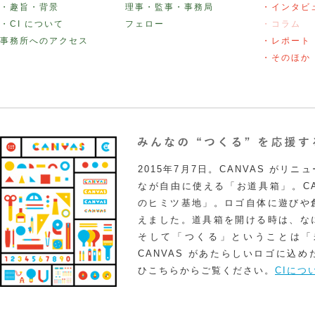
・趣旨・背景
理事・監事・事務局
・インタビ
・CI について
フェロー
・コラム
事務所へのアクセス
・レポート
・そのほか
2015年7月7日。CANVAS がリ
なが自由に使える「お道具箱」。CA
のヒミツ基地」。ロゴ自体に遊びや
えました。道具箱を開ける時は、な
そして「つくる」ということは「
CANVAS があたらしいロゴに込
ひこちらからご覧ください。
CIにつ