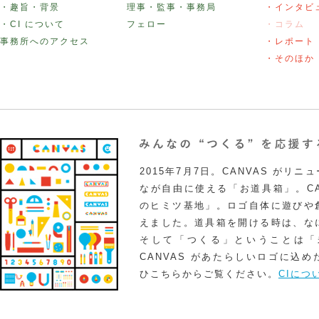
・趣旨・背景
理事・監事・事務局
・インタビ
・CI について
フェロー
・コラム
事務所へのアクセス
・レポート
・そのほか
2015年7月7日。CANVAS がリ
なが自由に使える「お道具箱」。CA
のヒミツ基地」。ロゴ自体に遊びや
えました。道具箱を開ける時は、な
そして「つくる」ということは「
CANVAS があたらしいロゴに込
ひこちらからご覧ください。
CIにつ