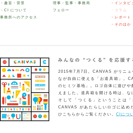
・趣旨・背景
理事・監事・事務局
・インタビ
・CI について
フェロー
・コラム
事務所へのアクセス
・レポート
・そのほか
2015年7月7日。CANVAS がリ
なが自由に使える「お道具箱」。CA
のヒミツ基地」。ロゴ自体に遊びや
えました。道具箱を開ける時は、な
そして「つくる」ということは「
CANVAS があたらしいロゴに込
ひこちらからご覧ください。
CIにつ