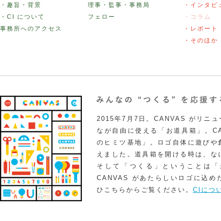
・趣旨・背景
理事・監事・事務局
・インタビ
・CI について
フェロー
・コラム
事務所へのアクセス
・レポート
・そのほか
2015年7月7日。CANVAS がリ
なが自由に使える「お道具箱」。CA
のヒミツ基地」。ロゴ自体に遊びや
えました。道具箱を開ける時は、な
そして「つくる」ということは「
CANVAS があたらしいロゴに込
ひこちらからご覧ください。
CIにつ