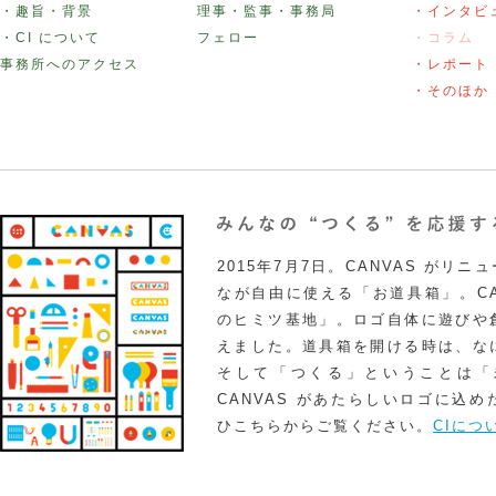
・趣旨・背景
理事・監事・事務局
・インタビ
・CI について
フェロー
・コラム
事務所へのアクセス
・レポート
・そのほか
2015年7月7日。CANVAS がリ
なが自由に使える「お道具箱」。CA
のヒミツ基地」。ロゴ自体に遊びや
えました。道具箱を開ける時は、な
そして「つくる」ということは「
CANVAS があたらしいロゴに込
ひこちらからご覧ください。
CIにつ