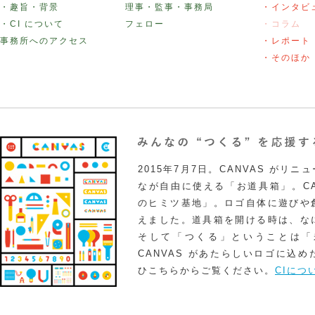
・趣旨・背景
理事・監事・事務局
・インタビ
・CI について
フェロー
・コラム
事務所へのアクセス
・レポート
・そのほか
2015年7月7日。CANVAS がリ
なが自由に使える「お道具箱」。CA
のヒミツ基地」。ロゴ自体に遊びや
えました。道具箱を開ける時は、な
そして「つくる」ということは「
CANVAS があたらしいロゴに込
ひこちらからご覧ください。
CIにつ