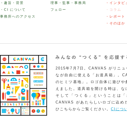
・趣旨・背景
理事・監事・事務局
・インタビ
・CI について
フェロー
・コラム
事務所へのアクセス
・レポート
・そのほか
2015年7月7日。CANVAS がリ
なが自由に使える「お道具箱」。CA
のヒミツ基地」。ロゴ自体に遊びや
えました。道具箱を開ける時は、な
そして「つくる」ということは「
CANVAS があたらしいロゴに込
ひこちらからご覧ください。
CIにつ