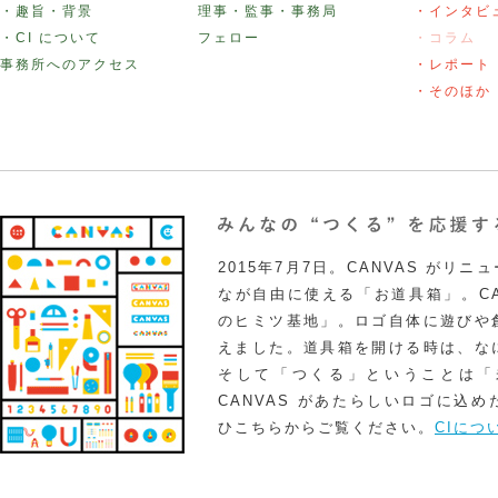
・趣旨・背景
理事・監事・事務局
・インタビ
・CI について
フェロー
・コラム
事務所へのアクセス
・レポート
・そのほか
2015年7月7日。CANVAS がリ
なが自由に使える「お道具箱」。CA
のヒミツ基地」。ロゴ自体に遊びや
えました。道具箱を開ける時は、な
そして「つくる」ということは「
CANVAS があたらしいロゴに込
ひこちらからご覧ください。
CIにつ