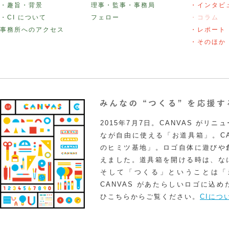
・趣旨・背景
理事・監事・事務局
・インタビ
・CI について
フェロー
・コラム
事務所へのアクセス
・レポート
・そのほか
2015年7月7日。CANVAS がリ
なが自由に使える「お道具箱」。CA
のヒミツ基地」。ロゴ自体に遊びや
えました。道具箱を開ける時は、な
そして「つくる」ということは「
CANVAS があたらしいロゴに込
ひこちらからご覧ください。
CIにつ