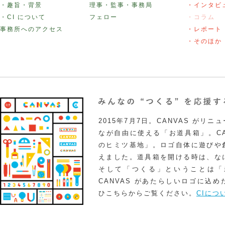
・趣旨・背景
理事・監事・事務局
・インタビ
・CI について
フェロー
・コラム
事務所へのアクセス
・レポート
・そのほか
2015年7月7日。CANVAS がリ
なが自由に使える「お道具箱」。CA
のヒミツ基地」。ロゴ自体に遊びや
えました。道具箱を開ける時は、な
そして「つくる」ということは「
CANVAS があたらしいロゴに込
ひこちらからご覧ください。
CIにつ