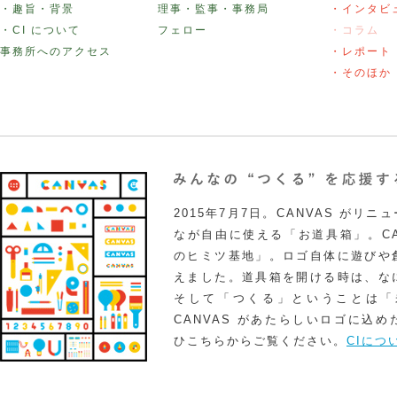
・趣旨・背景
理事・監事・事務局
・インタビ
・CI について
フェロー
・コラム
事務所へのアクセス
・レポート
・そのほか
2015年7月7日。CANVAS がリ
なが自由に使える「お道具箱」。CA
のヒミツ基地」。ロゴ自体に遊びや
えました。道具箱を開ける時は、な
そして「つくる」ということは「
CANVAS があたらしいロゴに込
ひこちらからご覧ください。
CIにつ