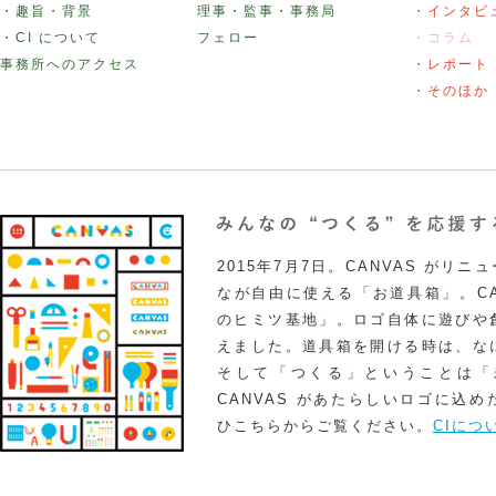
・趣旨・背景
理事・監事・事務局
・インタビ
・CI について
フェロー
・コラム
事務所へのアクセス
・レポート
・そのほか
2015年7月7日。CANVAS がリ
なが自由に使える「お道具箱」。CA
のヒミツ基地」。ロゴ自体に遊びや
えました。道具箱を開ける時は、な
そして「つくる」ということは「
CANVAS があたらしいロゴに込
ひこちらからご覧ください。
CIにつ