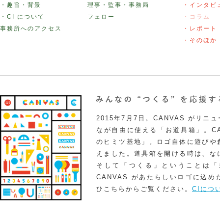
・趣旨・背景
理事・監事・事務局
・インタビ
・CI について
フェロー
・コラム
事務所へのアクセス
・レポート
・そのほか
2015年7月7日。CANVAS がリ
なが自由に使える「お道具箱」。CA
のヒミツ基地」。ロゴ自体に遊びや
えました。道具箱を開ける時は、な
そして「つくる」ということは「
CANVAS があたらしいロゴに込
ひこちらからご覧ください。
CIにつ