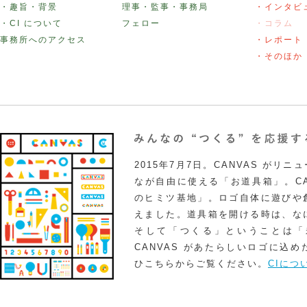
・趣旨・背景
理事・監事・事務局
・インタビ
・CI について
フェロー
・コラム
事務所へのアクセス
・レポート
・そのほか
2015年7月7日。CANVAS がリ
なが自由に使える「お道具箱」。CA
のヒミツ基地」。ロゴ自体に遊びや
えました。道具箱を開ける時は、な
そして「つくる」ということは「
CANVAS があたらしいロゴに込
ひこちらからご覧ください。
CIにつ