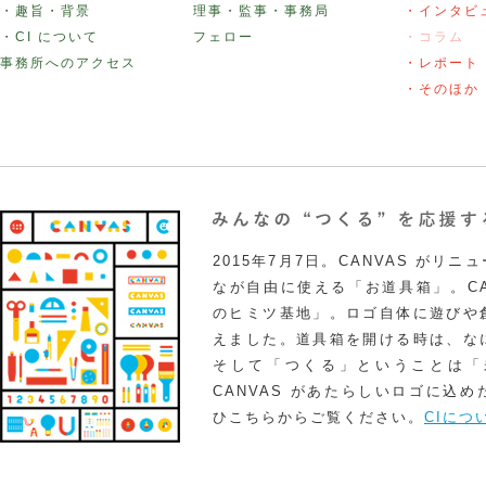
・趣旨・背景
理事・監事・事務局
・インタビ
・CI について
フェロー
・コラム
事務所へのアクセス
・レポート
・そのほか
2015年7月7日。CANVAS がリ
なが自由に使える「お道具箱」。CA
のヒミツ基地」。ロゴ自体に遊びや
えました。道具箱を開ける時は、な
そして「つくる」ということは「
CANVAS があたらしいロゴに込
ひこちらからご覧ください。
CIにつ