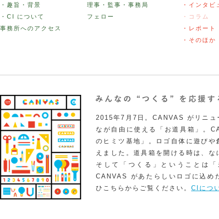
・趣旨・背景
理事・監事・事務局
・インタビ
・CI について
フェロー
・コラム
事務所へのアクセス
・レポート
・そのほか
2015年7月7日。CANVAS がリ
なが自由に使える「お道具箱」。CA
のヒミツ基地」。ロゴ自体に遊びや
えました。道具箱を開ける時は、な
そして「つくる」ということは「
CANVAS があたらしいロゴに込
ひこちらからご覧ください。
CIにつ