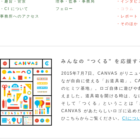
・趣旨・背景
理事・監事・事務局
・インタビ
・CI について
フェロー
・コラム
事務所へのアクセス
・レポート
・そのほか
2015年7月7日。CANVAS がリ
なが自由に使える「お道具箱」。CA
のヒミツ基地」。ロゴ自体に遊びや
えました。道具箱を開ける時は、な
そして「つくる」ということは「
CANVAS があたらしいロゴに込
ひこちらからご覧ください。
CIにつ