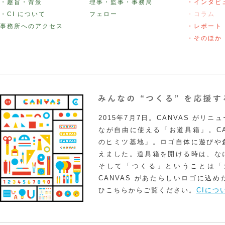
・趣旨・背景
理事・監事・事務局
・インタビ
・CI について
フェロー
・コラム
事務所へのアクセス
・レポート
・そのほか
2015年7月7日。CANVAS がリ
なが自由に使える「お道具箱」。CA
のヒミツ基地」。ロゴ自体に遊びや
えました。道具箱を開ける時は、な
そして「つくる」ということは「
CANVAS があたらしいロゴに込
ひこちらからご覧ください。
CIにつ