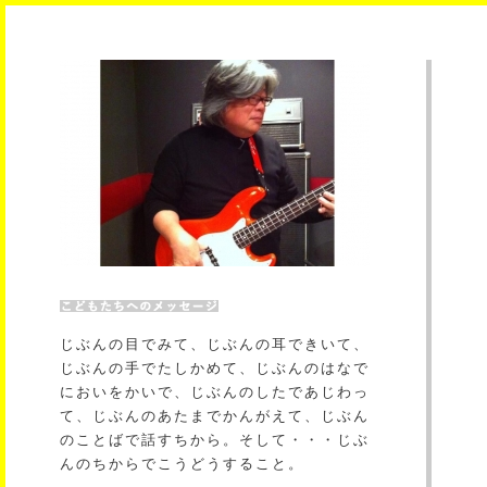
じぶんの目でみて、じぶんの耳できいて、
じぶんの手でたしかめて、じぶんのはなで
においをかいで、じぶんのしたであじわっ
て、じぶんのあたまでかんがえて、じぶん
のことばで話すちから。そして・・・じぶ
んのちからでこうどうすること。