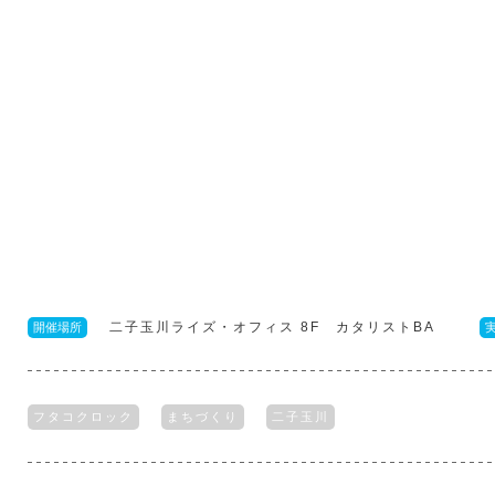
二子玉川ライズ・オフィス 8F カタリストBA
開催場所
フタコクロック
まちづくり
二子玉川