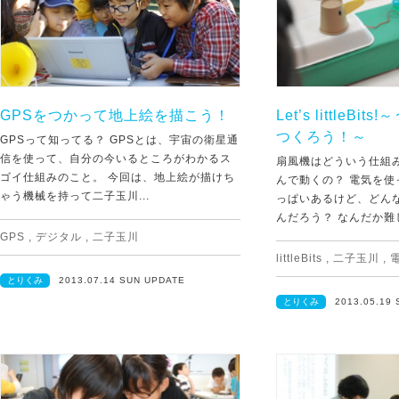
GPSをつかって地上絵を描こう！
Let’s littleB
つくろう！～
GPSって知ってる？ GPSとは、宇宙の衛星通
信を使って、自分の今いるところがわかるス
扇風機はどういう仕組
ゴイ仕組みのこと。 今回は、地上絵が描けち
んで動くの？ 電気を
ゃう機械を持って二子玉川...
っぱいあるけど、どん
んだろう？ なんだか難し
GPS
,
デジタル
,
二子玉川
littleBits
,
二子玉川
,
とりくみ
2013.07.14 SUN UPDATE
とりくみ
2013.05.19