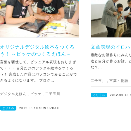
オリジナルデジタル絵本をつくろ
文章表現のイロハ
う！ ～ピッケのつくるえほん～
素敵なお話作りにみん
達と自分が作るお話、
言葉を駆使して、ビジュアル表現もおりまぜ
な？...
て・・・ 自分だけのデジタル絵本をつくろ
う！ 完成した作品はパソコンでみることがで
きるようになります。 プログ...
二子玉川
,
言葉・物語
デジタルえほん
,
ピッケ
,
二子玉川
とりくみ
2012.05.13
とりくみ
2012.06.10 SUN UPDATE