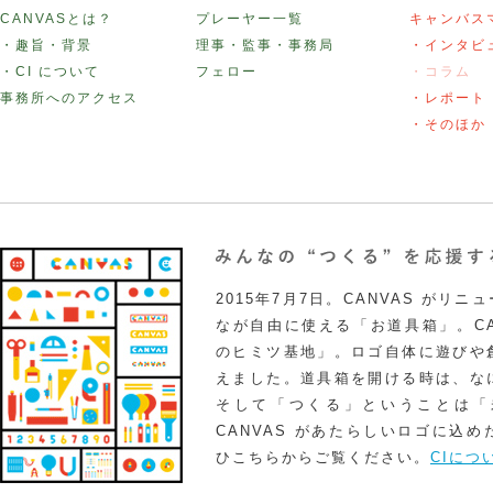
CANVASとは？
プレーヤー一覧
キャンバス
・趣旨・背景
理事・監事・事務局
・インタビ
・CI について
フェロー
・コラム
事務所へのアクセス
・レポート
・そのほか
2015年7月7日。CANVAS がリ
なが自由に使える「お道具箱」。CA
のヒミツ基地」。ロゴ自体に遊びや
えました。道具箱を開ける時は、な
そして「つくる」ということは「
CANVAS があたらしいロゴに込
ひこちらからご覧ください。
CIにつ