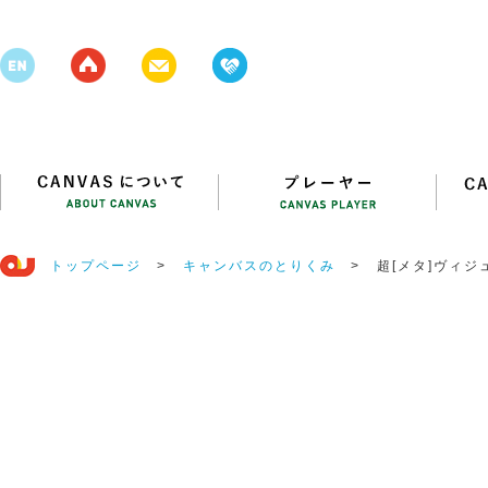
トップページ
>
キャンバスのとりくみ
>
超[メタ]ヴィ