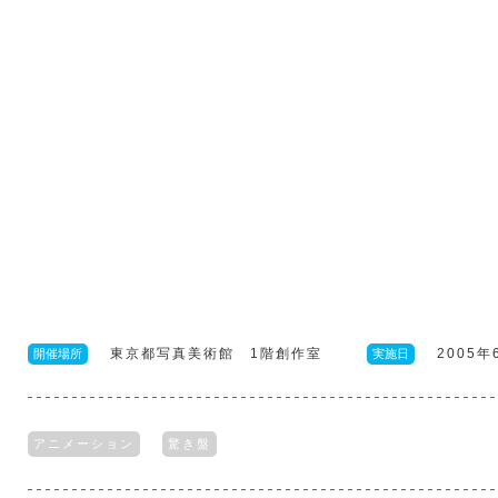
東京都写真美術館 1階創作室
2005
開催場所
実施日
アニメーション
驚き盤