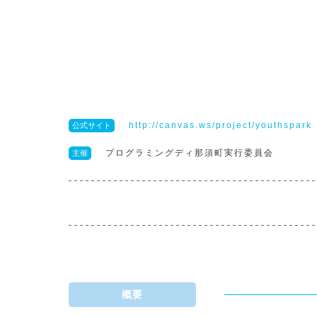
http://canvas.ws/project/youthspark
公式サイト
プログラミングディ那須町実行委員会
主催
概要