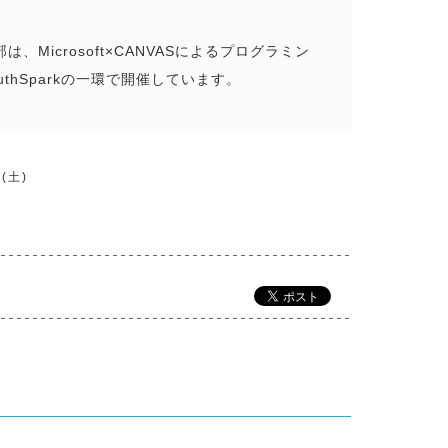
、Microsoft×CANVASによるプログラミン
thSparkの一環で開催しています。
(土)