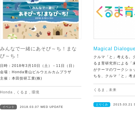
みんなで一緒にあそび～ち！まな
Magical Dialogue
び～ち！
クルマ「と」考える。
るま育研究所による「
日時：2018年3月10日（土）－11日（日）
がテーマのワークショ
会場：Honda青山ビルウエルカムプラザ
ちを、クルマ「と」考えよ
主催：本田技研工業(株)
くるま
,
未来
Honda
,
くるま
,
環境
とりくみ
2015.03.21
イベント
2018.03.07 WED UPDATE