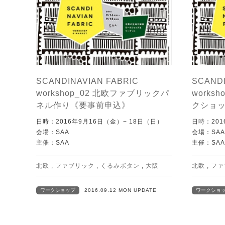
SCANDINAVIAN FABRIC
SCAND
workshop_02 北欧ファブリックパ
works
ネル作り《要事前申込》
クショ
日時：2016年9月16日（金）− 18日（日）
日時：201
会場：SAA
会場：SAA
主催：SAA
主催：SAA
北欧
,
ファブリック
,
くるみボタン
,
大阪
北欧
,
ファ
ワークショップ
2016.09.12 MON UPDATE
ワークショ